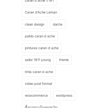
caran d ache ราคา
Caran d’Ache Léman
clean design
dache
pablo caran d ache
pinturas caran d ache
sailor 1911 young
theme
tinta caran d ache
video post format
woocommerce
wordpress
ซื้อปากกาเป็นของขวัญ