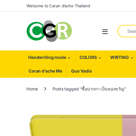
Skip to navigation
Skip to content
Welcome to Caran d’ache Thailand
Search fo
Handwriting mode
COLORS
WRITING
Caran d’ache Me
Quo Vadis
Home
Posts tagged “ซื้อปากกา เป็นของขวัญ”