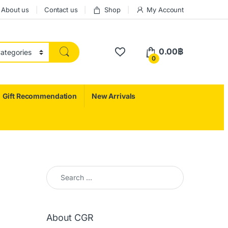
About us
Contact us
Shop
My Account
0.00
฿
0
Gift Recommendation
New Arrivals
Search for:
About CGR